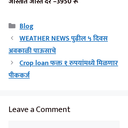
जास्तीत जास्त दर –3950 रू
Categories
Blog
WEATHER NEWS पुढील ५ दिवस
अवकाळी पाऊसाचे
Crop loan फक्त १ रुपयांमध्ये मिळणार
पीककर्ज
Leave a Comment
Comment