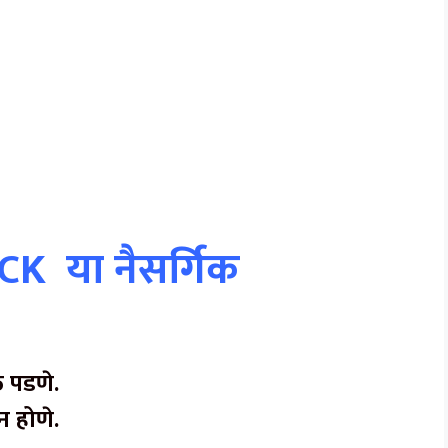
K या नैसर्गिक
ळ पडणे.
न होणे.